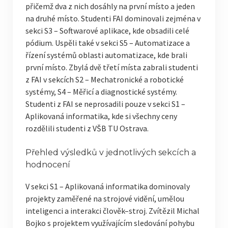
přičemž dva z nich dosáhly na první místo a jeden
na druhé místo. Studenti FAI dominovali zejména v
sekci S3 – Softwarové aplikace, kde obsadili celé
pódium. Uspěli také v sekci S5 – Automatizace a
řízení systémů oblasti automatizace, kde brali
první místo. Zbylá dvě třetí místa zabrali studenti
z FAI v sekcích S2 – Mechatronické a robotické
systémy, S4 – Měřicí a diagnostické systémy.
Studenti z FAI se neprosadili pouze v sekci S1 –
Aplikovaná informatika, kde si všechny ceny
rozdělili studenti z VŠB TU Ostrava.
Přehled výsledků v jednotlivých sekcích a
hodnocení
V sekci S1 – Aplikovaná informatika dominovaly
projekty zaměřené na strojové vidění, umělou
inteligenci a interakci člověk–stroj. Zvítězil Michal
Bojko s projektem využívajícím sledování pohybu