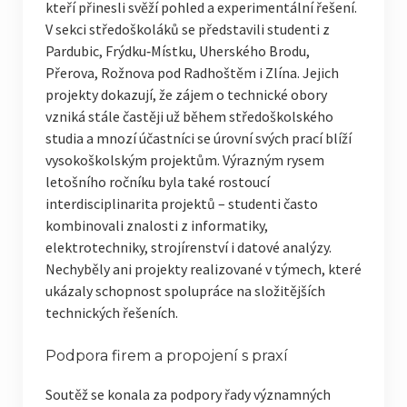
kteří přinesli svěží pohled a experimentální řešení.
STOČ 2019
V sekci středoškoláků se představili studenti z
KONTAKT
Pardubic, Frýdku‑Místku, Uherského Brodu,
Přerova, Rožnova pod Radhoštěm i Zlína. Jejich
TISKOVÉ ZPRÁVY
projekty dokazují, že zájem o technické obory
vzniká stále častěji už během středoškolského
TISKOVÁ ZPRÁVA 2026
studia a mnozí účastníci se úrovní svých prací blíží
vysokoškolským projektům. Výrazným rysem
TISKOVÁ ZPRÁVA 2025
letošního ročníku byla také rostoucí
TISKOVÁ ZPRÁVA 2024
interdisciplinarita projektů – studenti často
kombinovali znalosti z informatiky,
TISKOVÁ ZPRÁVA 2023
elektrotechniky, strojírenství i datové analýzy.
Nechyběly ani projekty realizované v týmech, které
TISKOVÁ ZPRÁVA 2022
ukázaly schopnost spolupráce na složitějších
technických řešeních.
TISKOVÁ ZPRÁVA 2019
Podpora firem a propojení s praxí
Soutěž se konala za podpory řady významných