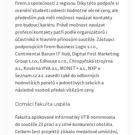
firem a společností z regionu. Díky této podpoře si
ocenění studenti odnesli hodnotné věcné ceny, ale
především pak měli možnost navázat kontakty
pro budoucí kariéru. Právě možnost navázat
profesní kontakty patří podle organizátorů i
účastníků k hlavním přínosům soutěže. Zástupci
podporujících firem Business Logic s.r.o.,
Continental Barum IT Hub, Digital First Marketing
Group s.r.o., Edhouse s.r.o., Chropyňská strojírna
a.s., Kovárna VIVA a.s., MONET+ a.s., NXP a
Seznam.cz a.s. zasedli také do odborných
hodnotících panelů v jednotlivých sekcích a
následně osobně předali vítězům ceny.
Domácí fakulta uspěla
Fakulta aplikované informatiky UTB nominovala
do soutěže 23 prací a v silné konkurenci obstála.
Celkem šest projektů získalo medailové umístění,