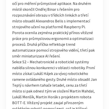
očí pro měření průmyslové aplikace. Na druhém
místě skončil Ondřej Binar s řešením pro
rozpoznávání obrazu v třídicích linkách a třetí
místo obsadil Alexandros Belis s implementací
strojového učení na platformě Raspberry Pi.
Porota ocenila zejména praktický přínos vítězné
práce pro průmyslovou ergonomii a optimalizaci
procesů. Druhá příčka reflektuje trend
automatizace pomocí strojového vidění, třetí pak
směr miniaturizace AI řešení.
Sekce S2 – Mechatronické a robotické systémy
nabídla silnou konkurenci v oblasti robotiky. První
místo získal Lukáš Hájek za vývoj robotického
ramene ovládaného gesty. Druhé místo obsadil Jan
Teplý s návrhem tahače letadel, cenu za třetí
místo si pak odnesl tým ve složení Martin Mahdal,
Lukáš Menšík, Martin Horák s projektem robota
BOTT-E. Vítězný projekt zaujal přirozeným
ovládáním robotů pomocí gest, což je klíčový