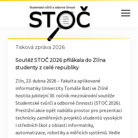
otevřít
menu
O SOUTĚŽI
POKYNY PRO SOUTĚŽÍCÍ
Tisková zpráva 2026
PŘIHLÁŠENÉ PRÁCE
Soutěž STOČ 2026 přilákala do Zlína
studenty z celé republiky
HARMONOGRAM
Zlín, 23. dubna 2026 – Fakulta aplikované
ORGANIZÁTOŘI
informatiky Univerzity Tomáše Bati ve Zlíně
hostila jubilejní 30. ročník mezinárodní soutěže
CENY A SPONZOŘI
Studentské tvůrčí a odborné činnosti (STOČ 2026).
Prestižní akce opět nabídla prostor pro prezentaci
REGISTRACE
technicky zaměřených projektů studentů vysokých
VÝSLEDKY
i středních škol z oblasti informatiky,
automatizace, robotiky a měřicích systémů. Vedle
VÝSLEDKY 2026