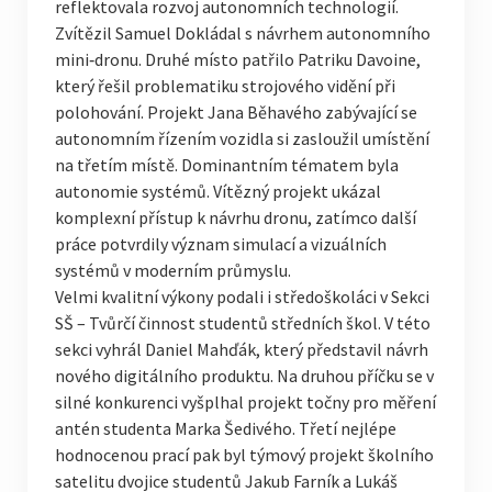
reflektovala rozvoj autonomních technologií.
Zvítězil Samuel Dokládal s návrhem autonomního
mini‑dronu. Druhé místo patřilo Patriku Davoine,
který řešil problematiku strojového vidění při
polohování. Projekt Jana Běhavého zabývající se
autonomním řízením vozidla si zasloužil umístění
na třetím místě. Dominantním tématem byla
autonomie systémů. Vítězný projekt ukázal
komplexní přístup k návrhu dronu, zatímco další
práce potvrdily význam simulací a vizuálních
systémů v moderním průmyslu.
Velmi kvalitní výkony podali i středoškoláci v Sekci
SŠ – Tvůrčí činnost studentů středních škol. V této
sekci vyhrál Daniel Mahďák, který představil návrh
nového digitálního produktu. Na druhou příčku se v
silné konkurenci vyšplhal projekt točny pro měření
antén studenta Marka Šedivého. Třetí nejlépe
hodnocenou prací pak byl týmový projekt školního
satelitu dvojice studentů Jakub Farník a Lukáš