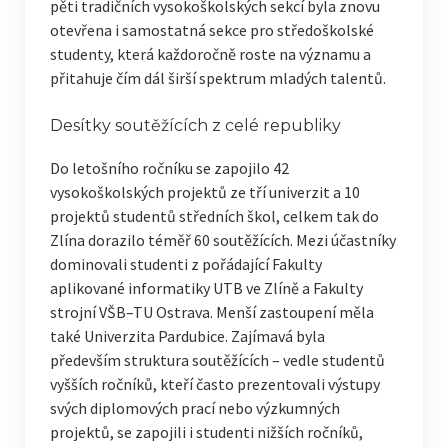
pěti tradičních vysokoškolských sekcí byla znovu
otevřena i samostatná sekce pro středoškolské
VÝSLEDKY 2025
studenty, která každoročně roste na významu a
přitahuje čím dál širší spektrum mladých talentů.
VÝSLEDKY 2024
VÝSLEDKY 2023
Desítky soutěžících z celé republiky
VÝSLEDKY 2022
Do letošního ročníku se zapojilo 42
vysokoškolských projektů ze tří univerzit a 10
VÝSLEDKY 2021
projektů studentů středních škol, celkem tak do
Zlína dorazilo téměř 60 soutěžících. Mezi účastníky
VÝSLEDKY 2019
dominovali studenti z pořádající Fakulty
aplikované informatiky UTB ve Zlíně a Fakulty
FOTOGALERIE
strojní VŠB–TU Ostrava. Menší zastoupení měla
STOČ 2026
také Univerzita Pardubice. Zajímavá byla
především struktura soutěžících – vedle studentů
STOČ 2024
vyšších ročníků, kteří často prezentovali výstupy
svých diplomových prací nebo výzkumných
STOČ 2022
projektů, se zapojili i studenti nižších ročníků,