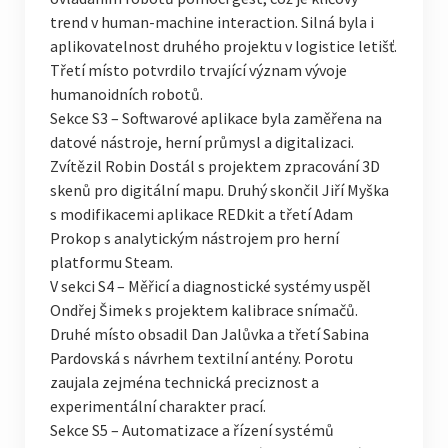
trend v human-machine interaction. Silná byla i
aplikovatelnost druhého projektu v logistice letišť.
Třetí místo potvrdilo trvající význam vývoje
humanoidních robotů.
Sekce S3 – Softwarové aplikace byla zaměřena na
datové nástroje, herní průmysl a digitalizaci.
Zvítězil Robin Dostál s projektem zpracování 3D
skenů pro digitální mapu. Druhý skončil Jiří Myška
s modifikacemi aplikace REDkit a třetí Adam
Prokop s analytickým nástrojem pro herní
platformu Steam.
V sekci S4 – Měřicí a diagnostické systémy uspěl
Ondřej Šimek s projektem kalibrace snímačů.
Druhé místo obsadil Dan Jalůvka a třetí Sabina
Pardovská s návrhem textilní antény. Porotu
zaujala zejména technická preciznost a
experimentální charakter prací.
Sekce S5 – Automatizace a řízení systémů